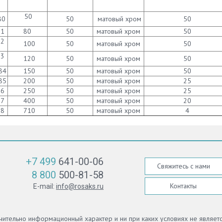
50
80
50
матовый хром
50
81
80
50
матовый хром
50
82
100
50
матовый хром
50
83
120
50
матовый хром
50
84
150
50
матовый хром
50
85
200
50
матовый хром
25
86
250
50
матовый хром
25
87
400
50
матовый хром
20
88
710
50
матовый хром
4
+7 499
641-00-06
Свяжитесь с нами
8 800
500-81-58
Контакты
E-mail:
info@rosaks.ru
ючительно информационный характер и ни при каких условиях не являе