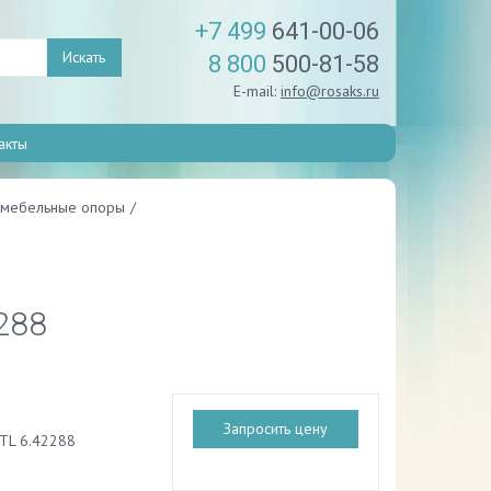
+7 499
641-00-06
Искать
8 800
500-81-58
E-mail:
info@rosaks.ru
акты
мебельные опоры
/
288
Запросить цену
TL 6.42288