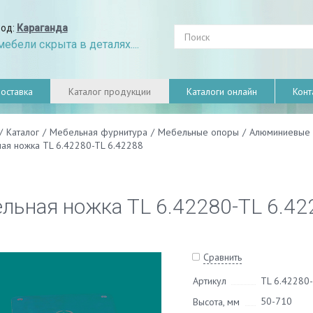
род:
Караганда
ебели скрыта в деталях....
оставка
Каталог продукции
Каталоги онлайн
Конт
/
Каталог
/
Мебельная фурнитура
/
Мебельные опоры
/
Алюминиевые 
ая ножка TL 6.42280-TL 6.42288
льная ножка TL 6.42280-TL 6.42
Сравнить
Артикул
TL 6.42280-
50-710
Высота, мм