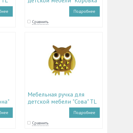
 TL
детской мебели "Коровка"
TL 11.15004
бнее
Подробнее
Сравнить
Мебельная ручка для
она"
детской мебели "Сова" TL
11.15001
бнее
Подробнее
Сравнить