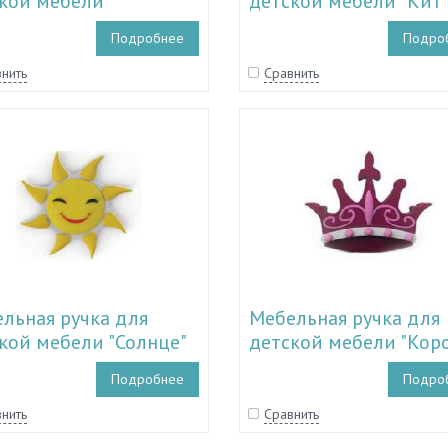
кой мебели
детской мебели "Кит"
усник" TL 11.15006
11.15005
Подробнее
Подро
нить
Сравнить
льная ручка для
Мебельная ручка для
кой мебели "Солнце"
детской мебели "Кор
1.15003
TL 11.15002
Подробнее
Подро
нить
Сравнить