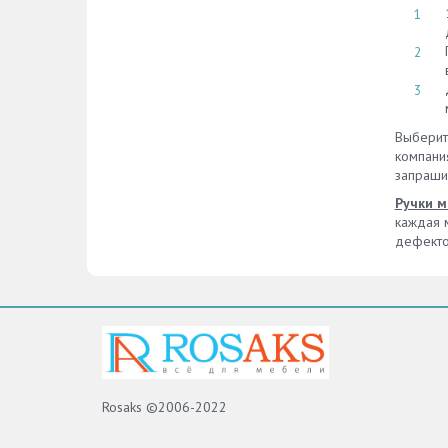
Выберит
компани
запраши
Ручки м
каждая м
дефекто
Rosaks ©2006-2022