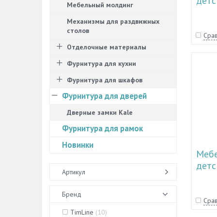
детс
Мебельный молдинг
"Пар
Механизмы для раздвижных
столов
Срав
Отделочные материалы
Фурнитура для кухни
Фурнитура для шкафов
Фурнитура для дверей
Дверные замки Kale
Фурнитура для рамок
Новинки
Мебе
детс
Артикул
TL 1
Бренд
Срав
TimLine
(
10
)