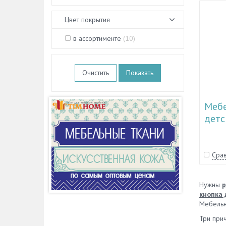
Цвет покрытия
в ассортименте
(
10
)
Очистить
Мебе
детс
TL 1
Срав
Нужны
р
кнопка 
Мебельн
Три прич