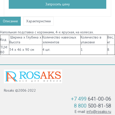
Запросить цену
Описание
Характеристики
Напольная подставка с корзинами, 4-х ярусная, на колесах.
Ширина х Глубина х
Количество навесных
Количество в
Вес,
Код
Высота
элементов
упаковке
кг
TLM
34 х 46 х 90 см
4 шт.
1
8
80
Rosaks ©2006-2022
+7 499
641-00-06
8 800
500-81-58
E-mail:
info@rosaks.ru