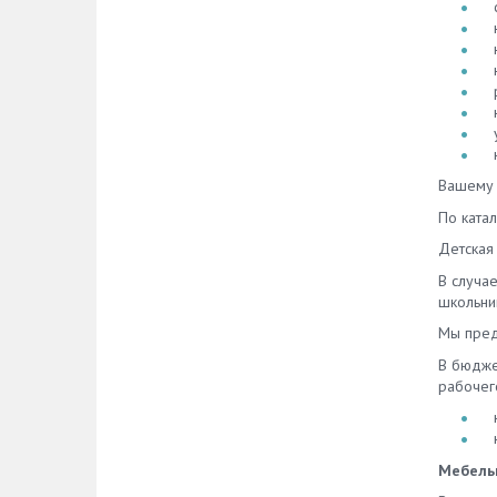
Вашему 
По катал
Детская
В случа
школьни
Мы пред
В бюдже
рабочего
Мебельн