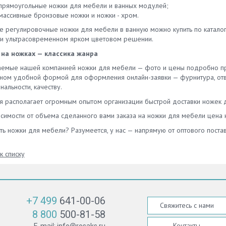
прямоугольные ножки для мебели и ванных модулей;
массивные бронзовые ножки и ножки - хром.
е регулировочные ножки для мебели в ванную можно купить по каталог
 и ультрасовременном ярком цветовом решении.
на ножках — классика жанра
емые нашей компанией ножки для мебели — фото и цены подробно пре
ном удобной формой для оформления онлайн-заявки — фурнитура, отве
альности, качеству.
я располагает огромным опытом организации быстрой доставки ножек д
симости от объема сделанного вами заказа на ножки для мебели цена н
ить ножки для мебели? Разумеется, у нас — напрямую от оптового пост
к списку
+7 499
641-00-06
Свяжитесь с нами
8 800
500-81-58
Контакты
E-mail:
info@rosaks.ru