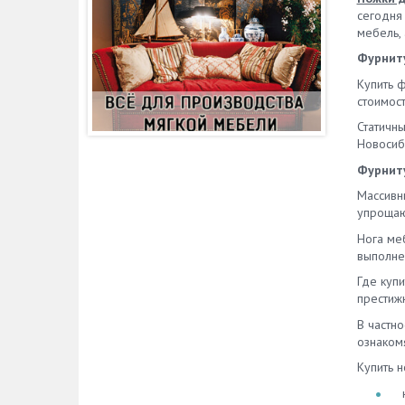
сегодня
мебель,
Фурниту
Купить 
стоимос
Статичн
Новосиби
Фурниту
Массивн
упрощаю
Нога ме
выполне
Где куп
престиж
В частн
ознаком
Купить 