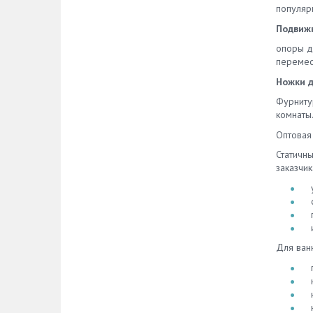
популяр
Подвиж
опоры д
перемест
Ножки д
Фурниту
комнаты
Оптовая
Статичн
заказчик
Для ван