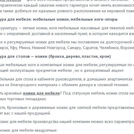
 практически каждый заказчик нового гарнитура хочет иметь возможнос
 а также добиться ее идеально ровного расположения на неровной пове
ра для мебели: мобильные ножки, мебельные ноги-опоры
фурнитуру — легкие ножки, ноги мебельные массивные для тяжелой ме
ти с оперативной доставкой в населенный пункт, в котором находится 
ые и регулируемые ножки для мебели мы поставляем на долгосрочной о
рск, Уфу, Минск, Нижний Новгород, Самару, Саратов, Челябинск, Вороне
ра для столов — ножки (бронза, дерево, пластик, хром)
ые мебельные ноги и компактные ножки для мебели, регулируемые по в
щий эксплуатацию предметов мебели , но и декоративный акцент.
бельная для стола в кабинете руководителя, в домашних апартаментах 
на из благородного материала с обилием декора в сложной технике.
ить красивые
ножки для мебели
? Под статусную мебель ножки стола н
ных торговых площадках.
ости, бронзовые и деревянные ножки для элитной мебели представлены
ят вас с нашей продукцией.
ножки для мебели производства нашей компании можно всех параметро
ножки для мебели квадратные: