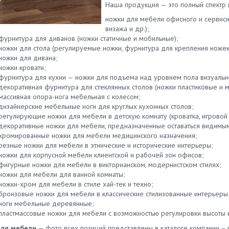
Наша продукция — это полный спектр
ножки для мебели офисного и сервисн
визажа и др.);
фурнитура для диванов (ножки статичные и мобильные);
ножки для стола (регулируемые ножки, фурнитура для крепления ножек 
ножки для дивана;
ножки кровати;
фурнитура для кухни — ножки для подъема над уровнем пола визуальн
декоративная фурнитура для стеклянных столов (ножки пластиковые и м
массивная опора-нога мебельная с колесом;
дизайнерские мебельные ноги для круглых кухонных столов;
регулирующие ножки для мебели в детскую комнату (кроватка, игровой с
декоративные ножки для мебели, предназначенные оставаться видимы
хромированные ножки для мебели медицинского назначения;
резные ножки для мебели в этнические и исторические интерьеры;
ножки для корпусной мебели клиентской и рабочей зон офисов;
фигурные ножки для мебели в викторианском, модернистском стилях;
ножки для мебели для ванной комнаты;
ножки-хром для мебели в стиле хай-тек и техно;
бронзовые ножки для мебели в классические стилизованные интерьеры
ноги мебельные деревянные;
пластмассовые ножки для мебели с возможностью регулировки высоты и
для мебели
— фото всех позиций представлены в каталоге компании –