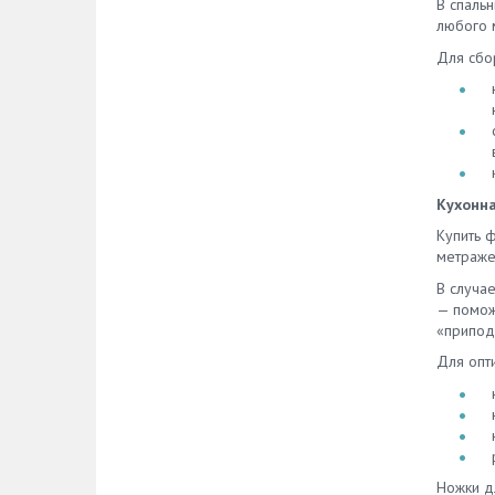
В спаль
любого м
Для сбо
Кухонна
Купить 
метраже
В случа
— помож
«припод
Для опт
Ножки д