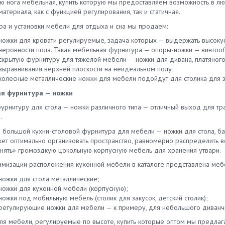
ню нога мебельная, купить которую мы предоставляем возможность в 
атериала, как с функцией регулирования, так и статичная.
ра и установки мебели для отдыха и сна мы продаем:
ножки для кровати регулируемые, задача которых — выдержать высоку
неровности пола. Такая мебельная фурнитура — опоры-ножки — винтооб
скрытую фурнитуру для тяжелой мебели — ножки для дивана, платяног
выравнивания верхней плоскости на неидеальном полу;
колесные металлические ножки для мебели подойдут для столика для з
я фурнитура — ножки
фурнитуру для стола — ножки различного типа — отличный выход для т
.
е большой кухни-столовой фурнитура для мебели — ножки для стола, ба
ет оптимально организовать пространство, равномерно распределить ве
нять» громоздкую цокольную корпусную мебель для хранения утвари.
имизации расположения кухонной мебели в каталоге представлена меб
ножки для стола металлические;
ножки для кухонной мебели (корпусную);
ножки под мобильную мебель (столик для закусок, детский столик);
регулирующие ножки для мебели — к примеру, для небольшого диванч
ля мебели, регулируемые по высоте, купить которые оптом мы предлаг