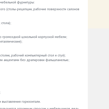
 мебельной фурнитуры:
ого (столы-рецепции, рабочие поверхности салонов
стола);
о громоздкой цокольной корпусной мебели;
еталлические);
толик, рабочий компьютерный стол и стул);
ми акцентами без драпировки фальшпанелью;
;
 выставления горизонтали.
 пользуются огромным спросом у мебельщиков, ведь