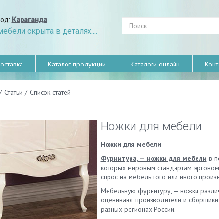
род:
Караганда
ебели скрыта в деталях....
оставка
Каталог продукции
Каталоги онлайн
Конт
/
Статьи
/
Список статей
Ножки для мебели
Ножки для мебели
Фурнитура, — ножки для мебели
в п
которых мировым стандартам эргономи
спрос на мебель того или иного произ
Мебельную фурнитуру, — ножки различ
оценивают производители и сборщики 
разных регионах России.