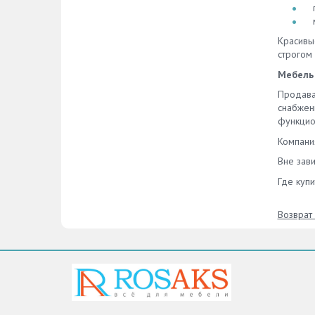
Красивы
строгом
Мебель 
Продава
снабжен
функцион
Компани
Вне зави
Где куп
Возврат 