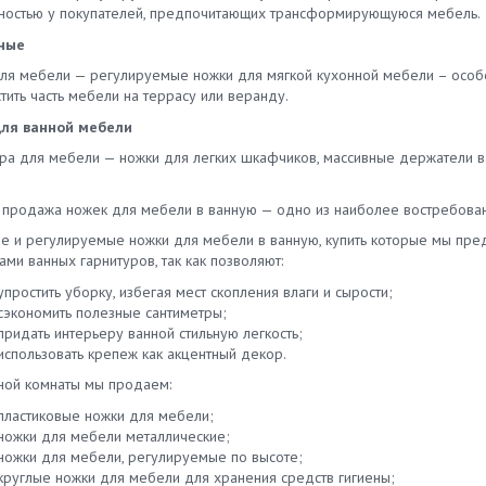
ностью у покупателей, предпочитающих трансформирующуюся мебель.
ные
ля мебели — регулируемые ножки для мягкой кухонной мебели – особе
ить часть мебели на террасу или веранду.
ля ванной мебели
ра для мебели — ножки для легких шкафчиков, массивные держатели ва
.
 продажа ножек для мебели в ванную — одно из наиболее востребован
ые и регулируемые ножки для мебели в ванную, купить которые мы пре
ами ванных гарнитуров, так как позволяют:
упростить уборку, избегая мест скопления влаги и сырости;
сэкономить полезные сантиметры;
придать интерьеру ванной стильную легкость;
использовать крепеж как акцентный декор.
ной комнаты мы продаем:
пластиковые ножки для мебели;
ножки для мебели металлические;
ножки для мебели, регулируемые по высоте;
круглые ножки для мебели для хранения средств гигиены;